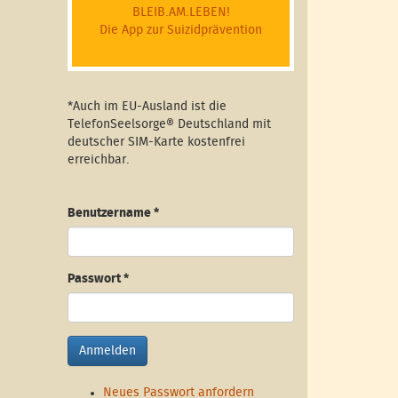
BLEIB.AM.LEBEN!
Die App zur Suizidprävention
*Auch im EU-Ausland ist die
TelefonSeelsorge® Deutschland mit
deutscher SIM-Karte kostenfrei
erreichbar.
Benutzername
*
Passwort
*
Anmelden
Neues Passwort anfordern