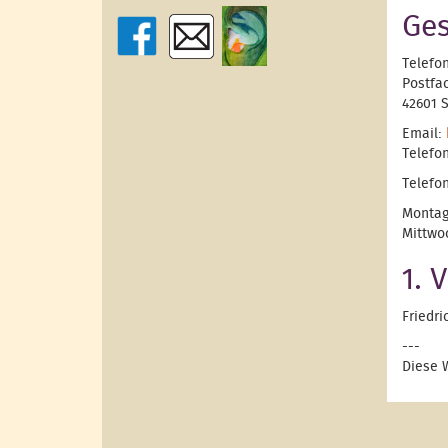
Ges
Telefo
Postfa
42601 
Email:
Telefon
Telefon
Monta
Mittwo
1. 
Friedr
---
Diese 