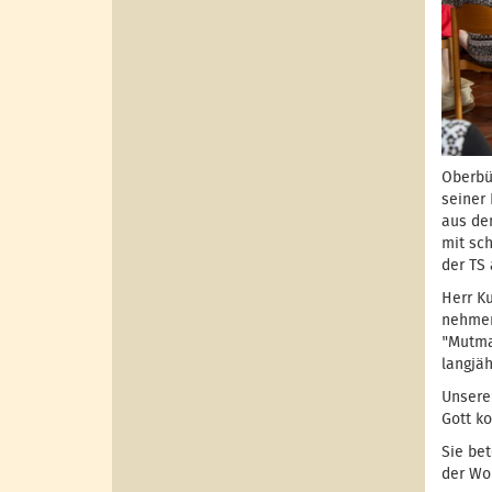
Oberbü
seiner
aus de
mit sc
der TS 
Herr K
nehmen
"Mutma
langjäh
Unsere
Gott ko
Sie be
der Wo