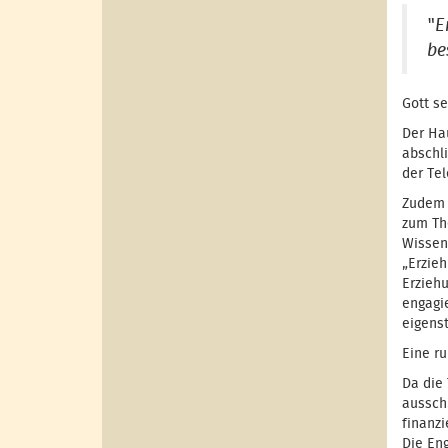
"
E
be
Gott se
Der Hau
abschli
der Te
Zudem 
zum Th
Wissen
„Erzieh
Erziehu
engagi
eigens
Eine r
Da die 
ausschl
finanzi
Die En