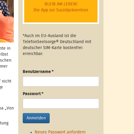
BLEIB.AM.LEBEN!
Die App zur Suizidprävention
*Auch im EU-Ausland ist die
TelefonSeelsorge® Deutschland mit
deutscher SIM-Karte kostenfrei
nte in
erreichbar.
elbst
nschen
mmer
Benutzername
*
 nicht
ge
Passwort
*
ma „Von
Anmelden
utung
Neues Passwort anfordern