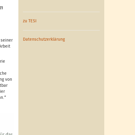
em
zu TESI
Datenschutzerklärung
 seiner
Arbeit
rie
sche
ung von
tbar
ier
n.“