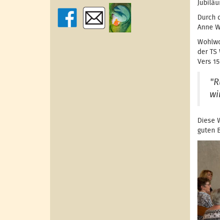
Jubiläu
Durch 
Anne W
Wohlwo
der TS 
Vers 1
"R
wi
Diese 
guten 