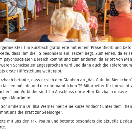
rgermeister Tim Kurzbach gratulierte mit einem Präsentkorb und beto
 Rede, dass ihm die TS besonders am Herzen liegt. Zum einen, da er s
m psychosozialen Bereich kommt und zum anderen, da er oft von Me
hweren Schicksalen angesprochen wird und dann auch die Telefonnu
als erste Hilfestellung weitergibt.
urzbach betonte, dass er sich den Glauben an „das Gute im Menschen“
 lassen möchte und die ehrenamtlichen TS Mitarbeiter für ihn wichti
cher" und Vorbilder sind. Im Anschluss ehrte Herr Kurzbach unsere
rigen Mitarbeiter.
 Schirmherrin Dr. Ilka Werner hielt eine kurze Andacht unter dem The
mmt uns die Kraft zur Seelsorge".
tete mit uns den 147. Psalm und betonte besonders die aktuelle Bede
rte: