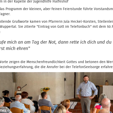
m in der Kapelle der Jugendhilfe Halfeshof
das Programm der kleinen, aber feinen Feierstunde führte Vorstandsmi
agner.
llende Grußworte kamen von Pfarrerin Jula Heckel-Korsten, Stellenle
Wuppertal. Sie zitierte "Eintrag von Gott im Telefonbuch" mit dem 50
5:
ufe mich an am Tag der Not, dann rette ich dich und du
rst mich ehren"
Worte zeigen die Menschenfreundlichkeit Gottes und betonen den Wer
Beziehungserfahrung, die die Anrufer bei der TelefonSeelsorge erfahr