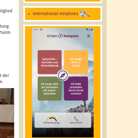
tglied
International Helplines
itung
.Psalm
t der
en.